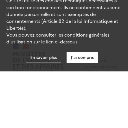
Ce site utilise des
cookies
techniques nécessaires à
son bon fonctionnement. Ils ne contiennent aucune
donnée personnelle et sont exemptés de
consentements (Article 82 de la loi Informatique et
Libertés).
Vous pouvez consulter les conditions générales
d’utilisation sur le lien ci-dessous.
En savoir plus
J'ai compris
data.gouv.fr
gouvernement.fr
legifrance.gouv.fr
service-public.fr
Mentions légales
Données personnelles
CGU
Gestion des cookies
Accessibilité : partiellement conforme
Sauf mention contraire, tous les contenus de ce site sont sous