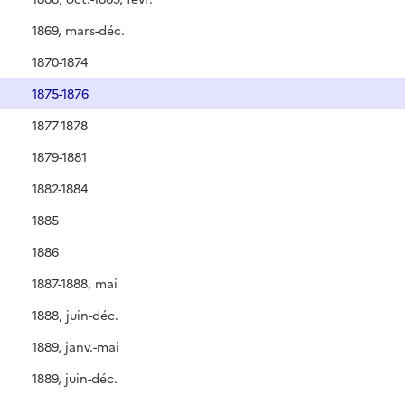
1869, mars-déc.
1870-1874
1875-1876
1877-1878
1879-1881
1882-1884
1885
1886
1887-1888, mai
1888, juin-déc.
1889, janv.-mai
1889, juin-déc.