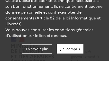
Ce site utilise des
cookies
techniques nécessaires à
son bon fonctionnement. Ils ne contiennent aucune
donnée personnelle et sont exemptés de
consentements (Article 82 de la loi Informatique et
Libertés).
Vous pouvez consulter les conditions générales
d’utilisation sur le lien ci-dessous.
En savoir plus
J'ai compris
data.gouv.fr
gouvernement.fr
legifrance.gouv.fr
service-public.fr
Mentions légales
Données personnelles
CGU
Gestion des cookies
Accessibilité : partiellement conforme
Sauf mention contraire, tous les contenus de ce site sont sous