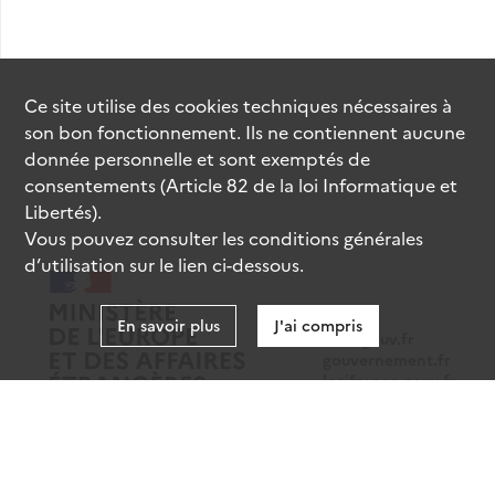
Ce site utilise des
cookies
techniques nécessaires à
son bon fonctionnement. Ils ne contiennent aucune
donnée personnelle et sont exemptés de
consentements (Article 82 de la loi Informatique et
Libertés).
Vous pouvez consulter les conditions générales
d’utilisation sur le lien ci-dessous.
En savoir plus
J'ai compris
data.gouv.fr
gouvernement.fr
legifrance.gouv.fr
service-public.fr