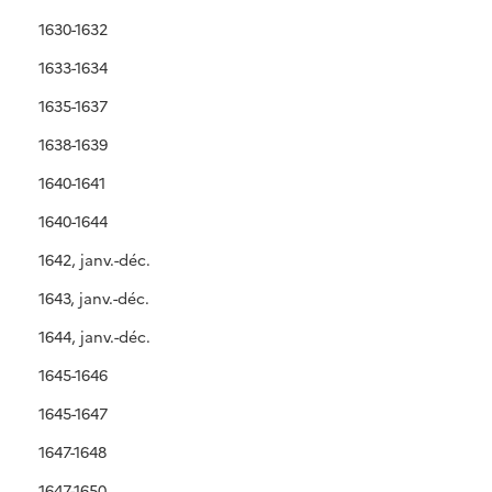
1630-1632
1633-1634
1635-1637
1638-1639
1640-1641
1640-1644
1642, janv.-déc.
1643, janv.-déc.
1644, janv.-déc.
1645-1646
1645-1647
1647-1648
1647-1650