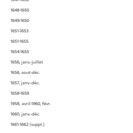
1648-1650
1649-1650
1651-1653
1651-1655
1654-1655
1656, janv.-juillet
1656, aout-déc.
1657, janv.-déc.
1658-1659
1958, avril-1960, févr.
1660, janv.-déc.
1661-1662 (suppl.)