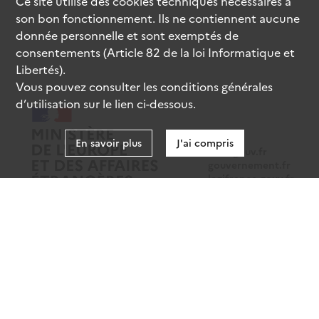
Ce site utilise des
cookies
techniques nécessaires à
son bon fonctionnement. Ils ne contiennent aucune
donnée personnelle et sont exemptés de
consentements (Article 82 de la loi Informatique et
Libertés).
Vous pouvez consulter les conditions générales
d’utilisation sur le lien ci-dessous.
En savoir plus
J'ai compris
data.gouv.fr
gouvernement.fr
legifrance.gouv.fr
service-public.fr
Mentions légales
Données personnelles
CGU
Gestion des cookies
Accessibilité : partiellement conforme
Sauf mention contraire, tous les contenus de ce site sont sous