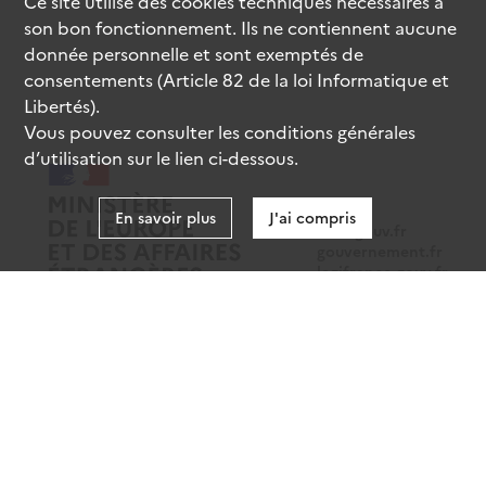
Ce site utilise des
cookies
techniques nécessaires à
son bon fonctionnement. Ils ne contiennent aucune
donnée personnelle et sont exemptés de
consentements (Article 82 de la loi Informatique et
Libertés).
Vous pouvez consulter les conditions générales
d’utilisation sur le lien ci-dessous.
En savoir plus
J'ai compris
data.gouv.fr
gouvernement.fr
legifrance.gouv.fr
service-public.fr
Mentions légales
Données personnelles
CGU
Gestion des cookies
Accessibilité : partiellement conforme
Sauf mention contraire, tous les contenus de ce site sont sous