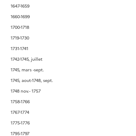
1647-1659
1660-1699
1700-1718
1719-1730
1731-1741
1742-1745, juillet
1745, mars -sept.
1745, aout-1748, sept.
1748 nov.- 1757
1758-1766
1767-1774
1775-1776
1795-1797