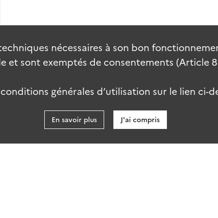
techniques nécessaires à son bon fonctionnement
 et sont exemptés de consentements (Article 82 
onditions générales d’utilisation sur le lien ci-d
En savoir plus
J'ai compris
data.gouv
kies
Accessibilité : partiellement conforme
talab-2.0