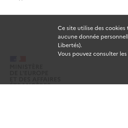
Ce site utilise des
cookies
aucune donnée personnelle
Libertés).
Vous pouvez consulter les c
Mentions légales
Données personnelles
CGU
Gestion des coo
Sauf mention contraire, tous les contenus de ce site sont sous
licence e