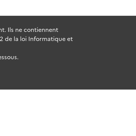
. Ils ne contiennent
de la loi Informatique et
essous.
.fr
gouvernement.fr
legifrance.gouv.fr
service-public.fr