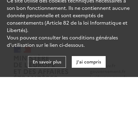
Ce site utilise des
cookies
techniques nécessaires à
son bon fonctionnement. Ils ne contiennent aucune
donnée personnelle et sont exemptés de
consentements (Article 82 de la loi Informatique et
Libertés).
Vous pouvez consulter les conditions générales
d’utilisation sur le lien ci-dessous.
En savoir plus
J'ai compris
data.gouv.fr
gouvernement.fr
legifrance.gouv.fr
service-public.fr
Mentions légales
Données personnelles
CGU
Gestion des cookies
Accessibilité : partiellement conforme
Sauf mention contraire, tous les contenus de ce site sont sous