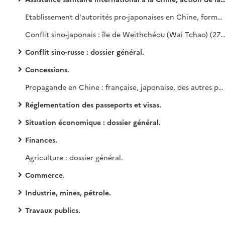
Etablissement d'autorités pro-japonaises en Chine, formation du gouvernement fantoche de Nankin sous la direction de Wang Ching-Wei.
Conflit sino-japonais : île de Weithchéou (Wai Tchao) (27 octobre 1937-26 avril 1940). Conflit sino-japonais : zones neutres, zones de réfugiés. Zone de réfugiés à Hankéou et à Outchang, zone Jacquinot à Shanghaï (juillet 1938-avril 1939). Chine du sud occupée par les japonais 
Conflit sino-russe : dossier général.
Concessions.
Propagande en Chine : française, japonaise, des autres puissances.
Réglementation des passeports et visas.
Situation économique : dossier général.
Finances.
Agriculture : dossier général.
Commerce.
Industrie, mines, pétrole.
Travaux publics.