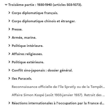
Troisième partie : 1930-1940 (articles 503-1073).
Corps diplomatique français.
Corps diplomatique chinois et étranger.
Presse.
Armée, marine.
Politique intérieure.
Affaires religieuses.
Politique extérieure.
Conflit sino-japonais : dossier général.
Iles Paracels.
Reconnaissance officielle de l'île Spratly ou de la Tempête, prise de possession par la France d'îlots à l'ouest des Philippines (1932), réactions étrangères (1929-31 juillet 1933). Projet français de prise de possession de l'île de Bak-Long-Vi dans le golfe du Tonkin (18 juillet 1930-20 juin 1934).
Affaire Simon Kaspé (août 1933-janvier 1937). Retrait des canonnières françaises et anglaises du Yang Tsé (septembre 1939-mai 1940).
Réactions internationales à l'occupation par la France de l'île Spratly (1930) et de neuf îlots avoisinants du sud de la mer de Chine (1933) et affirmation des droits de souveraineté français face aux prétentions britanniques et Japonaises ; occupation par le Japon de l'îlot d'Itu-Aba (1938), prise de possession des îles Spratly par le Japon (1939).