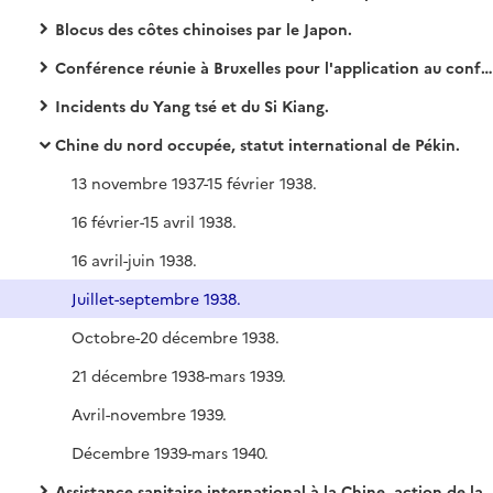
Blocus des côtes chinoises par le Japon.
Conférence réunie à Bruxelles pour l'application au conflit sino-japonais des dispositions du traité signé à Washington le 6 février 1922, dit des Neuf puissances.
Incidents du Yang tsé et du Si Kiang.
Chine du nord occupée, statut international de Pékin.
13 novembre 1937-15 février 1938.
16 février-15 avril 1938.
16 avril-juin 1938.
Juillet-septembre 1938.
Octobre-20 décembre 1938.
21 décembre 1938-mars 1939.
Avril-novembre 1939.
Décembre 1939-mars 1940.
Assistance sanitaire international à la Chine, action de la Croix-Rouge.