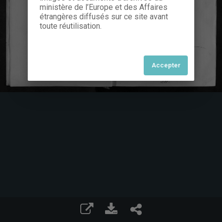
ministère de l’Europe et des Affaires
étrangères diffusés sur ce site avant
toute réutilisation.