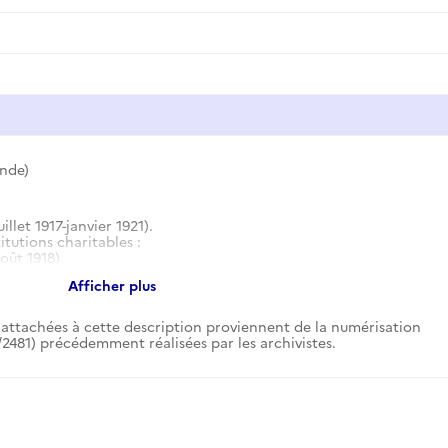
nde)
llet 1917-janvier 1921).
itutions charitables :
août 1918).
nce (janvier 1917-juillet 1920).
Afficher plus
sance de Shreveport (octobre 1917-août 1919).
attachées à cette description proviennent de la numérisation
2481) précédemment réalisées par les archivistes.