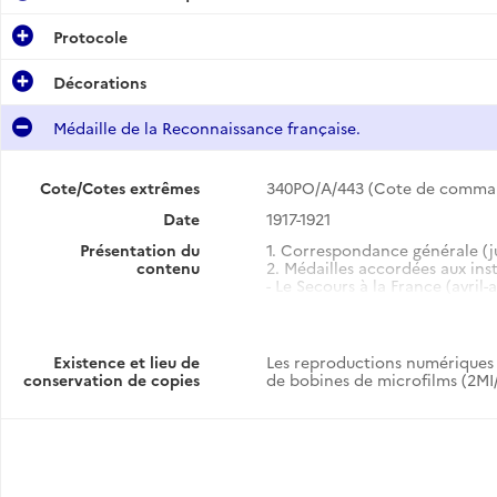
Protocole
Décorations
Médaille de la Reconnaissance française.
Cote/Cotes extrêmes
340PO/A/443 (Cote de comma
Date
1917-1921
Présentation du
1. Correspondance générale (jui
contenu
2. Médailles accordées aux inst
- Le Secours à la France (avril-
- Le Secours louisianais à la Fra
- Société française de bienfai
Existence et lieu de
Les reproductions numériques 
conservation de copies
de bobines de microfilms (2MI/
Médaille de la Reconnaissance française : dossiers nominatifs.