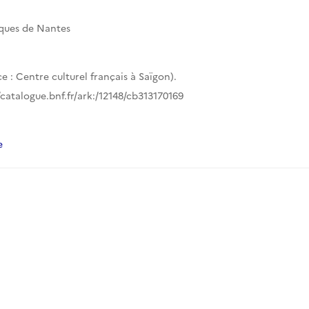
iques de Nantes
e : Centre culturel français à Saïgon).
//catalogue.bnf.fr/ark:/12148/cb313170169
e