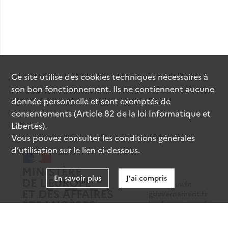
Ce site utilise des
cookies
techniques nécessaires à
son bon fonctionnement. Ils ne contiennent aucune
donnée personnelle et sont exemptés de
consentements (Article 82 de la loi Informatique et
Libertés).
Vous pouvez consulter les conditions générales
d’utilisation sur le lien ci-dessous.
En savoir plus
J'ai compris
data.gouv.fr
gouvernement.fr
legifrance.gouv.fr
service-public.fr