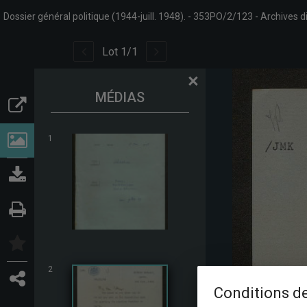
Dossier général politique (1944-juill. 1948).
353PO/2/123
Archives d
Lot
1
/
1
×
MÉDIAS
1
2
Conditions de