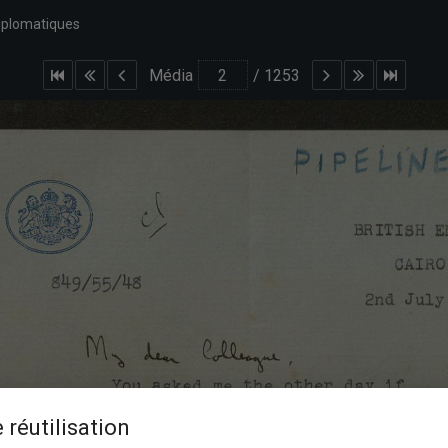
iplomatiques
Média
/
1253
 réutilisation