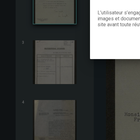
L’utilisateur s’eng
images et documents
site avant toute réut
3
4