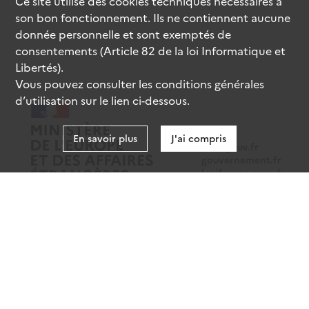
Ce site utilise des
cookies
techniques nécessaires à
son bon fonctionnement. Ils ne contiennent aucune
donnée personnelle et sont exemptés de
consentements (Article 82 de la loi Informatique et
Libertés).
Vous pouvez consulter les conditions générales
d’utilisation sur le lien ci-dessous.
En savoir plus
J'ai compris
data.gouv.fr
gouvernement.fr
legifrance.gouv.fr
service-public.fr
Mentions légales
Données personnelles
CGU
Gestion des cookies
Accessibilité : partiellement conforme
Sauf mention contraire, tous les contenus de ce site sont sous