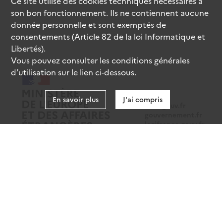
Ce site utilise des
cookies
techniques nécessaires à
son bon fonctionnement. Ils ne contiennent aucune
donnée personnelle et sont exemptés de
consentements (Article 82 de la loi Informatique et
Libertés).
Vous pouvez consulter les conditions générales
d’utilisation sur le lien ci-dessous.
En savoir plus
J'ai compris
data.gouv.fr
gouvernement.fr
legifrance.gouv.fr
service-public.fr
Mentions légales
Données personnelles
CGU
Gestion des cookies
Accessibilité : partiellement conforme
Sauf mention contraire, tous les contenus de ce site sont sous