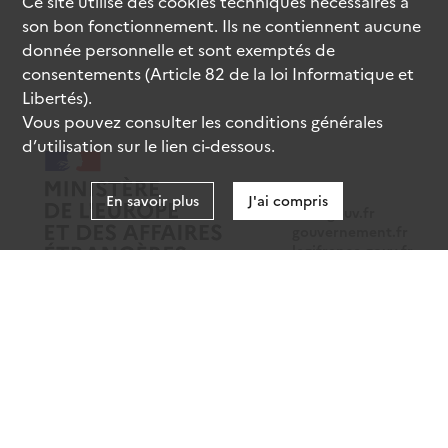
Ce site utilise des
cookies
techniques nécessaires à
son bon fonctionnement. Ils ne contiennent aucune
donnée personnelle et sont exemptés de
consentements (Article 82 de la loi Informatique et
Libertés).
Vous pouvez consulter les conditions générales
d’utilisation sur le lien ci-dessous.
En savoir plus
J'ai compris
data.gouv.fr
gouvernement.fr
legifrance.gouv.fr
service-public.fr
Mentions légales
Données personnelles
CGU
Gestion des cookies
Accessibilité : partiellement conforme
Sauf mention contraire, tous les contenus de ce site sont sous