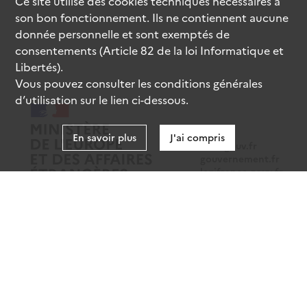
Ce site utilise des
cookies
techniques nécessaires à
son bon fonctionnement. Ils ne contiennent aucune
donnée personnelle et sont exemptés de
consentements (Article 82 de la loi Informatique et
Libertés).
Vous pouvez consulter les conditions générales
d’utilisation sur le lien ci-dessous.
En savoir plus
J'ai compris
data.gouv.fr
gouvernement.fr
legifrance.gouv.fr
service-public.fr
Mentions légales
Données personnelles
CGU
Gestion des cookies
Accessibilité : partiellement conforme
Sauf mention contraire, tous les contenus de ce site sont sous