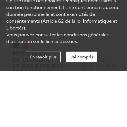
Ce site utilise des
cookies
techniques nécessaires à
son bon fonctionnement. Ils ne contiennent aucune
donnée personnelle et sont exemptés de
consentements (Article 82 de la loi Informatique et
Libertés).
Vous pouvez consulter les conditions générales
d’utilisation sur le lien ci-dessous.
En savoir plus
J'ai compris
data.gouv.fr
gouvernement.fr
legifrance.gouv.fr
service-public.fr
Mentions légales
Données personnelles
CGU
Gestion des cookies
Accessibilité : partiellement conforme
Sauf mention contraire, tous les contenus de ce site sont sous