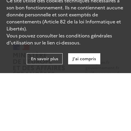
Ce site utilise des
cookies
techniques nécessaires à
son bon fonctionnement. Ils ne contiennent aucune
donnée personnelle et sont exemptés de
consentements (Article 82 de la loi Informatique et
Libertés).
Vous pouvez consulter les conditions générales
d’utilisation sur le lien ci-dessous.
En savoir plus
J'ai compris
data.gouv.fr
gouvernement.fr
legifrance.gouv.fr
service-public.fr
Mentions légales
Données personnelles
CGU
Gestion des cookies
Accessibilité : partiellement conforme
Sauf mention contraire, tous les contenus de ce site sont sous