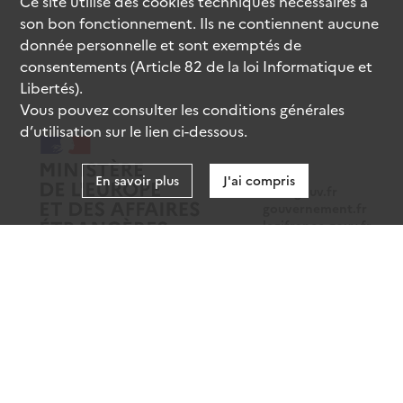
Ce site utilise des
cookies
techniques nécessaires à
son bon fonctionnement. Ils ne contiennent aucune
donnée personnelle et sont exemptés de
consentements (Article 82 de la loi Informatique et
Libertés).
Vous pouvez consulter les conditions générales
d’utilisation sur le lien ci-dessous.
En savoir plus
J'ai compris
data.gouv.fr
gouvernement.fr
legifrance.gouv.fr
service-public.fr
Mentions légales
Données personnelles
CGU
Gestion des cookies
Accessibilité : partiellement conforme
Sauf mention contraire, tous les contenus de ce site sont sous