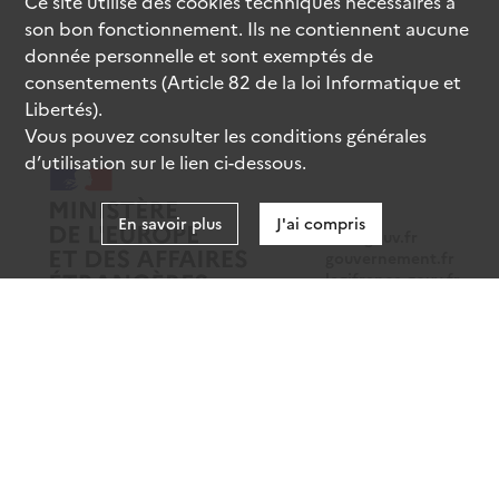
Ce site utilise des
cookies
techniques nécessaires à
son bon fonctionnement. Ils ne contiennent aucune
donnée personnelle et sont exemptés de
consentements (Article 82 de la loi Informatique et
Libertés).
Vous pouvez consulter les conditions générales
d’utilisation sur le lien ci-dessous.
En savoir plus
J'ai compris
data.gouv.fr
gouvernement.fr
legifrance.gouv.fr
service-public.fr
Mentions légales
Données personnelles
CGU
Gestion des cookies
Accessibilité : partiellement conforme
Sauf mention contraire, tous les contenus de ce site sont sous