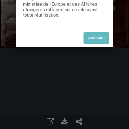
ministère de l’Europe et des Affaires
étrangères diffusés sur ce site avant
toute réutilisation.