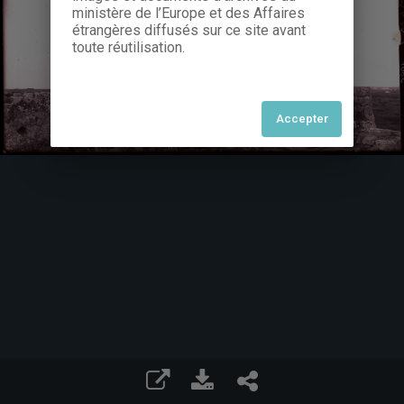
ministère de l’Europe et des Affaires
étrangères diffusés sur ce site avant
toute réutilisation.