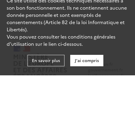
Ce site utilise des
cookies
techniques nécessaires à
son bon fonctionnement. Ils ne contiennent aucune
donnée personnelle et sont exemptés de
consentements (Article 82 de la loi Informatique et
Libertés).
Vous pouvez consulter les conditions générales
d’utilisation sur le lien ci-dessous.
En savoir plus
J'ai compris
data.gouv.fr
gouvernement.fr
legifrance.gouv.fr
service-public.fr
Mentions légales
Données personnelles
CGU
Gestion des cookies
Accessibilité : partiellement conforme
Sauf mention contraire, tous les contenus de ce site sont sous