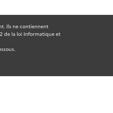
. Ils ne contiennent
de la loi Informatique et
essous.
.fr
gouvernement.fr
legifrance.gouv.fr
service-public.fr