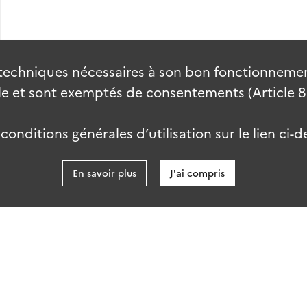
techniques nécessaires à son bon fonctionnement
 et sont exemptés de consentements (Article 82 
onditions générales d’utilisation sur le lien ci-d
En savoir plus
J'ai compris
data.gouv
kies
Accessibilité : partiellement conforme
talab-2.0