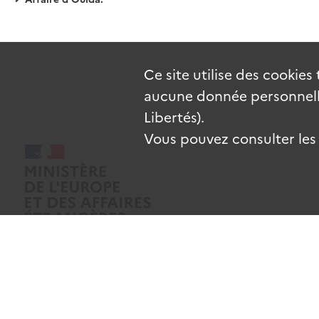
Ce site utilise des
cookies
aucune donnée personnelle
Libertés).
Vous pouvez consulter les c
Mentions légales
Données personnelles
CGU
Gestion des coo
Sauf mention contraire, tous les contenus de ce site sont sous
licence e