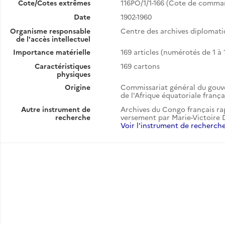
Cote/Cotes extrêmes
116PO/1/1-166 (Cote de comma
Date
1902-1960
Organisme responsable
Centre des archives diplomat
de l'accès intellectuel
Importance matérielle
169 articles (numérotés de 1 à 1
Caractéristiques
169 cartons
physiques
Origine
Commissariat général du gouv
de l'Afrique équatoriale franç
Autre instrument de
Archives du Congo français rap
recherche
versement par Marie-Victoire Du
Voir l'instrument de recherch