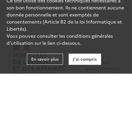
Ce site utilise des
cookies
techniques nécessaires à
son bon fonctionnement. Ils ne contiennent aucune
donnée personnelle et sont exemptés de
consentements (Article 82 de la loi Informatique et
Libertés).
Vous pouvez consulter les conditions générales
d’utilisation sur le lien ci-dessous.
En savoir plus
J'ai compris
data.gouv.fr
gouvernement.fr
legifrance.gouv.fr
service-public.fr
Mentions légales
Données personnelles
CGU
Gestion des cookies
Accessibilité : partiellement conforme
Sauf mention contraire, tous les contenus de ce site sont sous