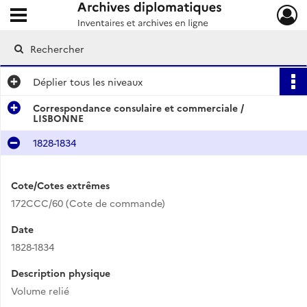
Ouvrir le menu déroulant
Archives diplomatiques
Déplier
tous les niveaux
Correspondance consulaire et commerciale /
LISBONNE
1828-1834
Cote/Cotes extrêmes
172CCC/60 (Cote de commande)
Date
1828-1834
Description physique
Volume relié