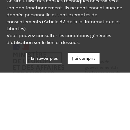
Ce site utilise des
cookies
techniques nécessaires à
son bon fonctionnement. Ils ne contiennent aucune
donnée personnelle et sont exemptés de
consentements (Article 82 de la loi Informatique et
Libertés).
Vous pouvez consulter les conditions générales
d’utilisation sur le lien ci-dessous.
En savoir plus
J'ai compris
data.gouv.fr
gouvernement.fr
legifrance.gouv.fr
service-public.fr
Mentions légales
Données personnelles
CGU
Gestion des cookies
Accessibilité : partiellement conforme
Sauf mention contraire, tous les contenus de ce site sont sous