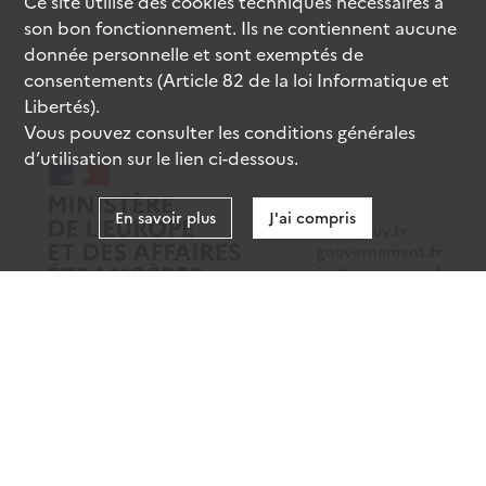
Ce site utilise des
cookies
techniques nécessaires à
son bon fonctionnement. Ils ne contiennent aucune
donnée personnelle et sont exemptés de
consentements (Article 82 de la loi Informatique et
Libertés).
Vous pouvez consulter les conditions générales
d’utilisation sur le lien ci-dessous.
En savoir plus
J'ai compris
data.gouv.fr
gouvernement.fr
legifrance.gouv.fr
service-public.fr
Mentions légales
Données personnelles
CGU
Gestion des cookies
Accessibilité : partiellement conforme
Sauf mention contraire, tous les contenus de ce site sont sous