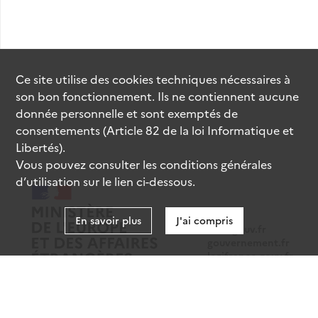
Ce site utilise des
cookies
techniques nécessaires à
son bon fonctionnement. Ils ne contiennent aucune
donnée personnelle et sont exemptés de
consentements (Article 82 de la loi Informatique et
Libertés).
Vous pouvez consulter les conditions générales
d’utilisation sur le lien ci-dessous.
En savoir plus
J'ai compris
data.gouv.fr
gouvernement.fr
legifrance.gouv.fr
service-public.fr