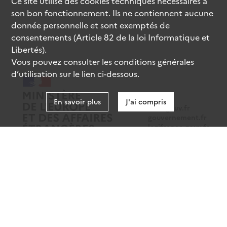
Ce site utilise des
cookies
techniques nécessaires à
son bon fonctionnement. Ils ne contiennent aucune
donnée personnelle et sont exemptés de
consentements (Article 82 de la loi Informatique et
Libertés).
Vous pouvez consulter les conditions générales
d’utilisation sur le lien ci-dessous.
En savoir plus
J'ai compris
data.gouv.fr
gouvernement.fr
legifrance.gouv.fr
service-public.fr
Mentions légales
Données personnelles
CGU
Gestion des cookies
Accessibilité : partiellement conforme
Sauf mention contraire, tous les contenus de ce site sont sous