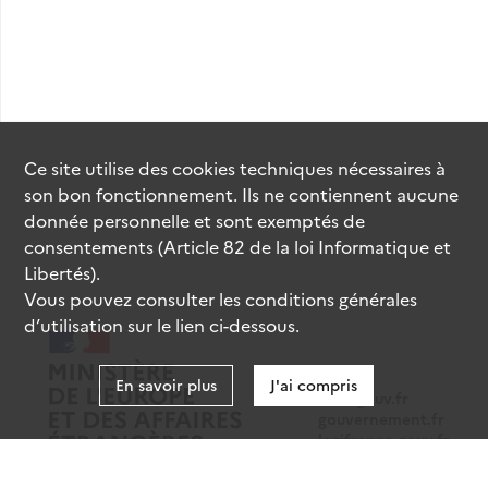
Ce site utilise des
cookies
techniques nécessaires à
son bon fonctionnement. Ils ne contiennent aucune
donnée personnelle et sont exemptés de
consentements (Article 82 de la loi Informatique et
Libertés).
Vous pouvez consulter les conditions générales
d’utilisation sur le lien ci-dessous.
En savoir plus
J'ai compris
data.gouv.fr
gouvernement.fr
legifrance.gouv.fr
service-public.fr