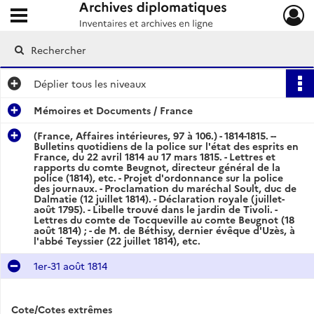
Ouvrir le menu déroulant
Archives diplomatiques
Déplier
tous les niveaux
Mémoires et Documents / France
(France, Affaires intérieures, 97 à 106.) - 1814-1815. --
Bulletins quotidiens de la police sur l'état des esprits en
France, du 22 avril 1814 au 17 mars 1815. - Lettres et
rapports du comte Beugnot, directeur général de la
police (1814), etc. - Projet d'ordonnance sur la police
des journaux. - Proclamation du maréchal Soult, duc de
Dalmatie (12 juillet 1814). - Déclaration royale (juillet-
août 1795). - Libelle trouvé dans le jardin de Tivoli. -
Lettres du comte de Tocqueville au comte Beugnot (18
août 1814) ; - de M. de Béthisy, dernier évêque d'Uzès, à
l'abbé Teyssier (22 juillet 1814), etc.
1er-31 août 1814
Cote/Cotes extrêmes