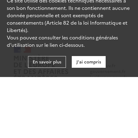
Ce site utilise des
cookies
techniques nécessaires à
son bon fonctionnement. Ils ne contiennent aucune
donnée personnelle et sont exemptés de
consentements (Article 82 de la loi Informatique et
Libertés).
Vous pouvez consulter les conditions générales
d’utilisation sur le lien ci-dessous.
En savoir plus
J'ai compris
data.gouv.fr
gouvernement.fr
legifrance.gouv.fr
service-public.fr
Mentions légales
Données personnelles
CGU
Gestion des cookies
Accessibilité : partiellement conforme
Sauf mention contraire, tous les contenus de ce site sont sous