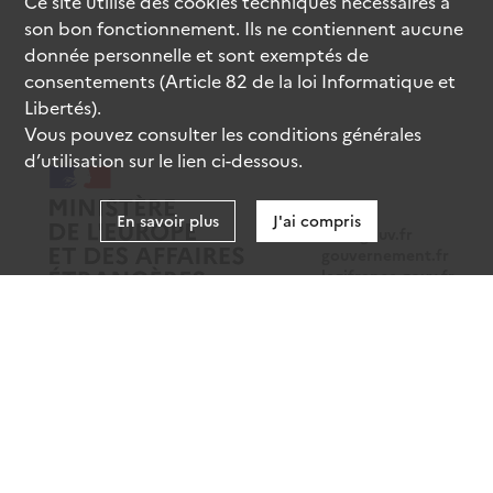
Ce site utilise des
cookies
techniques nécessaires à
son bon fonctionnement. Ils ne contiennent aucune
donnée personnelle et sont exemptés de
consentements (Article 82 de la loi Informatique et
Libertés).
Vous pouvez consulter les conditions générales
d’utilisation sur le lien ci-dessous.
En savoir plus
J'ai compris
data.gouv.fr
gouvernement.fr
legifrance.gouv.fr
service-public.fr
Mentions légales
Données personnelles
CGU
Gestion des cookies
Accessibilité : partiellement conforme
Sauf mention contraire, tous les contenus de ce site sont sous