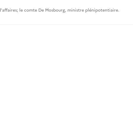
affaires; le comte De Mosbourg, ministre plénipotentiaire.