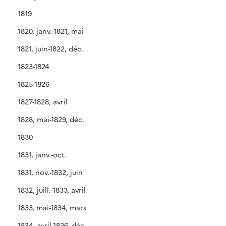
1819
1820, janv.-1821, mai
1821, juin-1822, déc.
1823-1824
1825-1826
1827-1828, avril
1828, mai-1829, déc.
1830
1831, janv.-oct.
1831, nov.-1832, juin
1832, juill.-1833, avril
1833, mai-1834, mars
1834, avril-1836, déc.