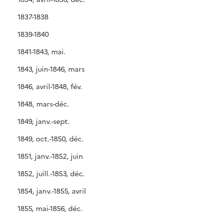
1837-1838
1839-1840
1841-1843, mai.
1843, juin-1846, mars
1846, avril-1848, fév.
1848, mars-déc.
1849, janv.-sept.
1849, oct.-1850, déc.
1851, janv.-1852, juin
1852, juill.-1853, déc.
1854, janv.-1855, avril
1855, mai-1856, déc.