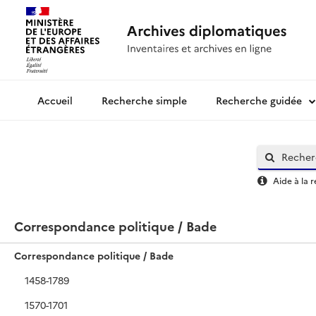
Recherche simple
Recherche guidée
Archives diplomatiques
Aide à la 
Correspondance politique / Bade
Correspondance politique / Bade
1458-1789
1570-1701