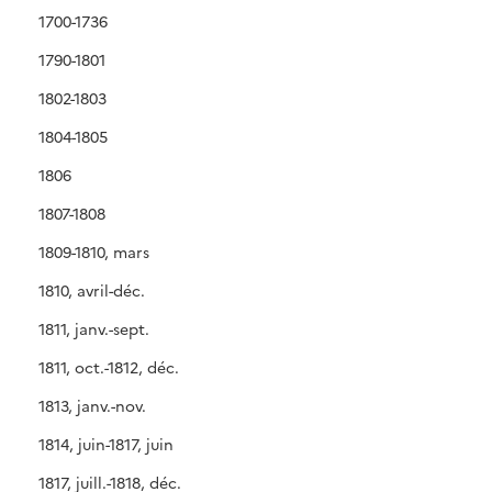
1700-1736
1790-1801
1802-1803
1804-1805
1806
1807-1808
1809-1810, mars
1810, avril-déc.
1811, janv.-sept.
1811, oct.-1812, déc.
1813, janv.-nov.
1814, juin-1817, juin
1817, juill.-1818, déc.