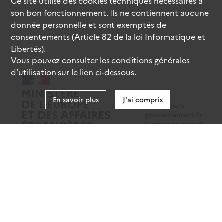
Ce site utilise des
cookies
techniques nécessaires à
son bon fonctionnement. Ils ne contiennent aucune
donnée personnelle et sont exemptés de
consentements (Article 82 de la loi Informatique et
Libertés).
Vous pouvez consulter les conditions générales
d’utilisation sur le lien ci-dessous.
En savoir plus
J'ai compris
data.gouv.fr
gouvernement.fr
legifrance.gouv.fr
service-public.fr
Mentions légales
Données personnelles
CGU
Gestion des cookies
Accessibilité : partiellement conforme
Sauf mention contraire, tous les contenus de ce site sont sous