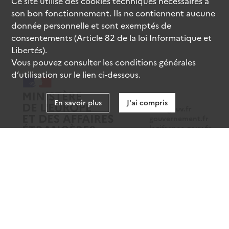
Ce site utilise des
cookies
techniques nécessaires à
son bon fonctionnement. Ils ne contiennent aucune
donnée personnelle et sont exemptés de
consentements (Article 82 de la loi Informatique et
Libertés).
Vous pouvez consulter les conditions générales
d’utilisation sur le lien ci-dessous.
En savoir plus
J'ai compris
data.gouv.fr
gouvernement.fr
legifrance.gouv.fr
service-public.fr
Mentions légales
Données personnelles
CGU
Gestion des cookies
Accessibilité : partiellement conforme
Sauf mention contraire, tous les contenus de ce site sont sous