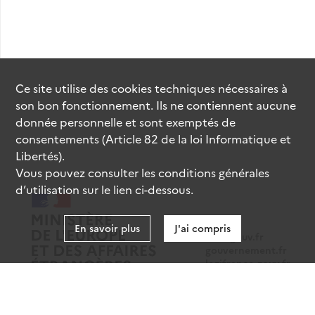
Ce site utilise des
cookies
techniques nécessaires à
son bon fonctionnement. Ils ne contiennent aucune
donnée personnelle et sont exemptés de
consentements (Article 82 de la loi Informatique et
Libertés).
Vous pouvez consulter les conditions générales
d’utilisation sur le lien ci-dessous.
En savoir plus
J'ai compris
data.gouv.fr
gouvernement.fr
legifrance.gouv.fr
service-public.fr