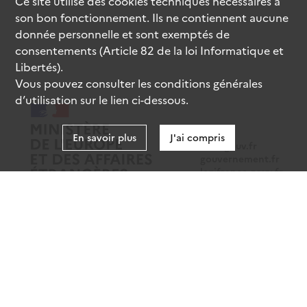
Ce site utilise des
cookies
techniques nécessaires à
son bon fonctionnement. Ils ne contiennent aucune
donnée personnelle et sont exemptés de
consentements (Article 82 de la loi Informatique et
Libertés).
Vous pouvez consulter les conditions générales
d’utilisation sur le lien ci-dessous.
En savoir plus
J'ai compris
data.gouv.fr
gouvernement.fr
legifrance.gouv.fr
service-public.fr
Mentions légales
Données personnelles
CGU
Gestion des cookies
Accessibilité : partiellement conforme
Sauf mention contraire, tous les contenus de ce site sont sous