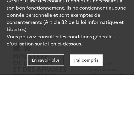
Ce site utilise des
cookies
techniques nécessaires à
son bon fonctionnement. Ils ne contiennent aucune
donnée personnelle et sont exemptés de
consentements (Article 82 de la loi Informatique et
Libertés).
Vous pouvez consulter les conditions générales
d’utilisation sur le lien ci-dessous.
En savoir plus
J'ai compris
data.gouv.fr
gouvernement.fr
legifrance.gouv.fr
service-public.fr
Mentions légales
Données personnelles
CGU
Gestion des cookies
Accessibilité : partiellement conforme
Sauf mention contraire, tous les contenus de ce site sont sous