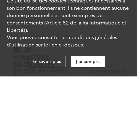
Ce site utilise des
cookies
techniques nécessaires à
son bon fonctionnement. Ils ne contiennent aucune
donnée personnelle et sont exemptés de
consentements (Article 82 de la loi Informatique et
Libertés).
Vous pouvez consulter les conditions générales
d’utilisation sur le lien ci-dessous.
En savoir plus
J'ai compris
data.gouv.fr
gouvernement.fr
legifrance.gouv.fr
service-public.fr
Mentions légales
Données personnelles
CGU
Gestion des cookies
Accessibilité : partiellement conforme
Sauf mention contraire, tous les contenus de ce site sont sous