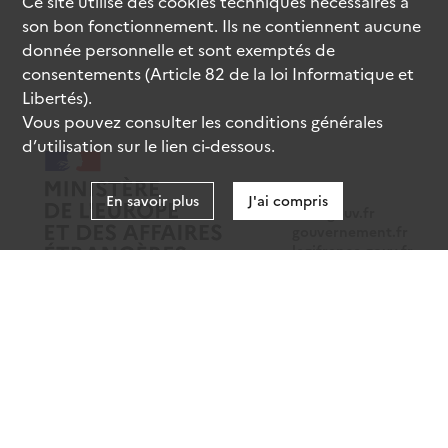
Ce site utilise des
cookies
techniques nécessaires à
son bon fonctionnement. Ils ne contiennent aucune
donnée personnelle et sont exemptés de
consentements (Article 82 de la loi Informatique et
Libertés).
Vous pouvez consulter les conditions générales
d’utilisation sur le lien ci-dessous.
En savoir plus
J'ai compris
data.gouv.fr
gouvernement.fr
legifrance.gouv.fr
service-public.fr
Mentions légales
Données personnelles
CGU
Gestion des cookies
Accessibilité : partiellement conforme
Sauf mention contraire, tous les contenus de ce site sont sous