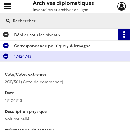
Ouvrir le menu déroulant
Archives diplomatiques
Déplier
tous les niveaux
Correspondance politique / Allemagne
1742-1743
Cote/Cotes extrêmes
2CP/501 (Cote de commande)
Date
1742-1743
Description physique
Volume relié
Présentation du contenu