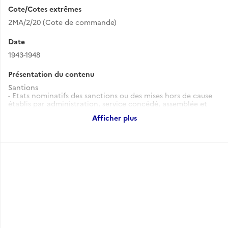
Cote/Cotes extrêmes
2MA/2/20 (Cote de commande)
Date
1943-1948
Présentation du contenu
Santions
- Etats nominatifs des sanctions ou des mises hors de cause
établis par administration, service concédé, assemblée et
organisme professionnels : notes, documents préparatoires,
Afficher plus
listes nominatives (1943-1948).
- « Chambres consultatives, conseils et organismes
professionnels » (post. septembre 1943).
- « Direction de l'Office des postes, télégraphes et
téléphones (P.T.T.) » (1944-1945).
- « Direction des Affaires économiques » (1944).
- « Direction des Affaires politiques » (1944-1945).
- « Direction des Finances » (1944-1945).
- « Direction de l'Instruction publique » (1944-1945).
- « Direction de la Santé publique et de la Famille » (1944-
1945).
- « Direction des services de Sécurité publique » (1944-1945).
- « Justice » (1944).
- « Direction des travaux publics et régie des exploitations