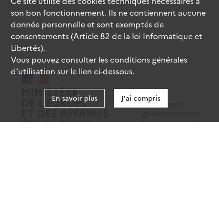
Ce site utilise des
cookies
techniques nécessaires à
son bon fonctionnement. Ils ne contiennent aucune
donnée personnelle et sont exemptés de
consentements (Article 82 de la loi Informatique et
Libertés).
Vous pouvez consulter les conditions générales
d’utilisation sur le lien ci-dessous.
En savoir plus
J'ai compris
data.gouv.fr
gouvernement.fr
legifrance.gouv.fr
service-public.fr
Mentions légales
Données personnelles
CGU
Gestion des cookies
Accessibilité : partiellement conforme
Sauf mention contraire, tous les contenus de ce site sont sous