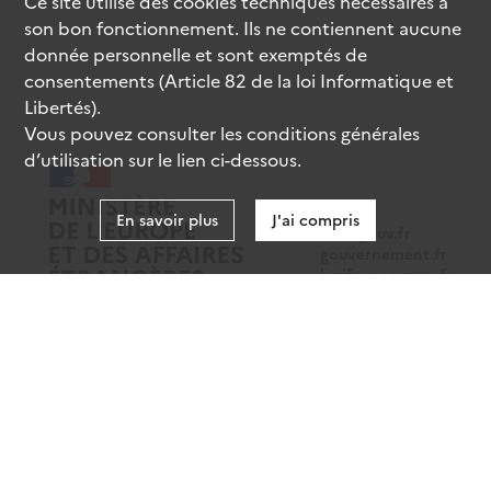
Ce site utilise des
cookies
techniques nécessaires à
son bon fonctionnement. Ils ne contiennent aucune
donnée personnelle et sont exemptés de
consentements (Article 82 de la loi Informatique et
Libertés).
Vous pouvez consulter les conditions générales
d’utilisation sur le lien ci-dessous.
En savoir plus
J'ai compris
data.gouv.fr
gouvernement.fr
legifrance.gouv.fr
service-public.fr
Mentions légales
Données personnelles
CGU
Gestion des cookies
Accessibilité : partiellement conforme
Sauf mention contraire, tous les contenus de ce site sont sous