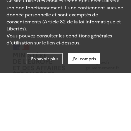
Ce site utilise des
cookies
techniques nécessaires à
son bon fonctionnement. Ils ne contiennent aucune
donnée personnelle et sont exemptés de
consentements (Article 82 de la loi Informatique et
Libertés).
Vous pouvez consulter les conditions générales
d’utilisation sur le lien ci-dessous.
En savoir plus
J'ai compris
data.gouv.fr
gouvernement.fr
legifrance.gouv.fr
service-public.fr
Mentions légales
Données personnelles
CGU
Gestion des cookies
Accessibilité : partiellement conforme
Sauf mention contraire, tous les contenus de ce site sont sous