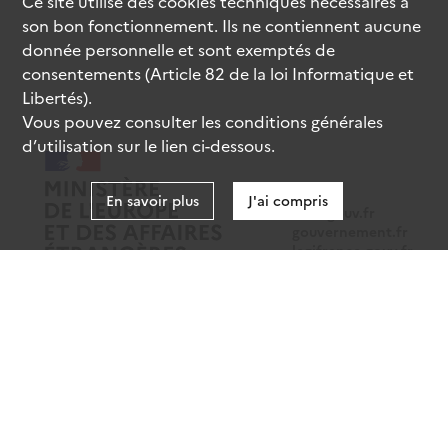
Ce site utilise des
cookies
techniques nécessaires à
son bon fonctionnement. Ils ne contiennent aucune
donnée personnelle et sont exemptés de
consentements (Article 82 de la loi Informatique et
Libertés).
Vous pouvez consulter les conditions générales
d’utilisation sur le lien ci-dessous.
En savoir plus
J'ai compris
data.gouv.fr
gouvernement.fr
legifrance.gouv.fr
service-public.fr
Mentions légales
Données personnelles
CGU
Gestion des cookies
Accessibilité : partiellement conforme
Sauf mention contraire, tous les contenus de ce site sont sous